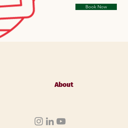
Book Now
About