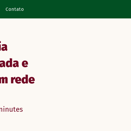
Contato
ia
zada e
m rede
minutes