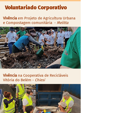
Voluntariado Corporativo
Vivência
em Projeto de Agricultura Urbana
e Compostagem comunitária -
Melitta
Vivência
na Cooperativa de Recicláveis
Vitória do Belém -
Chiesi