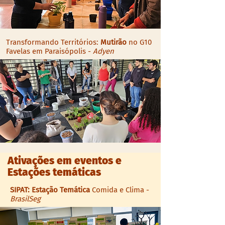
Transformando Territórios:
Mutirão
no G10
Favelas em Paraisópolis -
Adyen
Ativações em eventos e
Estações temáticas
SIPAT: Estação Temática
Comida e Clima -
BrasilSeg