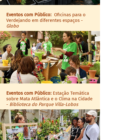
Eventos com Público:
Oficinas para o
Verdejando em diferentes espaços -
Globo
Eventos com Público:
Estação Temática
sobre Mata Atlântica e o Clima na Cidade
-
Biblioteca do Parque Villa-Lobos