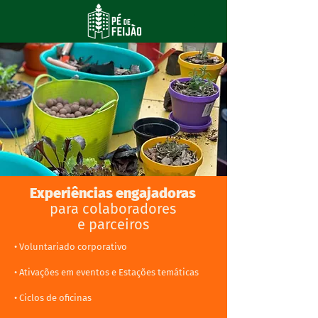
Experiências engajadoras
para colaboradores
e parceiros
•
Voluntariado corporativo
•
Ativações em eventos e Estações temáticas
•
Ciclos de oficinas