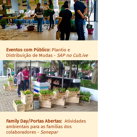
Eventos com Público:
Plantio e
Distribuição de Mudas -
SAP no Cult.ive
Family Day/Portas Abertas:
Atividades
ambientais para as famílias dos
colaboradores -
Sonepar