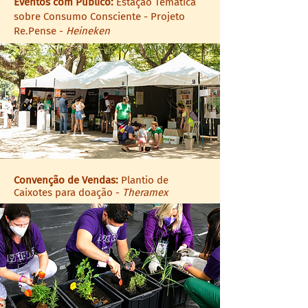
Eventos com Público:
Estação Temática
sobre Consumo Consciente - Projeto
Re.Pense -
Heineken
Convenção de Vendas:
Plantio de
Caixotes para doação -
Theramex