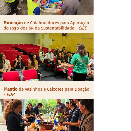
Formação
de Colaboradores para Aplicação
do Jogo dos 5R da Sustentabilidade -
CIEE
Plantio
de Vasinhos e Caixotes para Doação
-
EDP