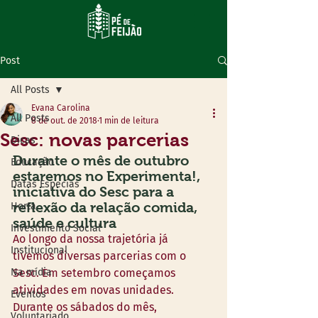
Post
All Posts
Evana Carolina
All Posts
8 de out. de 2018
1 min de leitura
Sesc: novas parcerias
Dicas
Durante o mês de outubro 
Educação
estaremos no Experimenta!, 
Datas Especias
iniciativa do Sesc para a 
reflexão da relação comida, 
Horta
saúde e cultura
Investimento Social
Ao longo da nossa trajetória já 
Institucional
tivemos diversas parcerias com o 
Na mídia
Sesc. Em setembro começamos 
atividades em novas unidades. 
Eventos
Durante os sábados do mês, 
Voluntariado