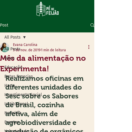
Post
All Posts
Evana Carolina
All Posts
5 de nov. de 2019
1 min de leitura
Mês da alimentação no
Dicas
Experimenta!
Educação
Datas Especias
Realizamos oficinas em 
Horta
diferentes unidades do 
Sesc sobre os Sabores 
Investimento Social
de Brasil, cozinha 
Institucional
afetiva, além de 
Na mídia
agrobiodiversidade e 
Eventos
produção de orgânicos
Voluntariado