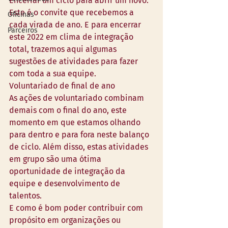
Encerrar um ciclo para abrir um novo. 
Este é o convite que recebemos a 
Oficinas
cada virada de ano. E para encerrar 
Parceiros
este 2022 em clima de integração 
total, trazemos aqui algumas 
sugestões de atividades para fazer 
com toda a sua equipe. 
Voluntariado de final de ano 
As ações de voluntariado combinam 
demais com o final do ano, este 
momento em que estamos olhando 
para dentro e para fora neste balanço 
de ciclo. Além disso, estas atividades 
em grupo são uma ótima 
oportunidade de integração da 
equipe e desenvolvimento de 
talentos.
E como é bom poder contribuir com 
propósito em organizações ou 