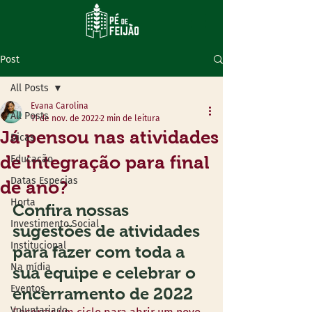
Post
All Posts
Evana Carolina
All Posts
11 de nov. de 2022
2 min de leitura
Já pensou nas atividades
Dicas
de integração para final
Educação
Datas Especias
de ano?
Horta
Confira nossas 
Investimento Social
sugestões de atividades 
Institucional
para fazer com toda a 
Na mídia
sua equipe e celebrar o 
Eventos
encerramento de 2022
Voluntariado