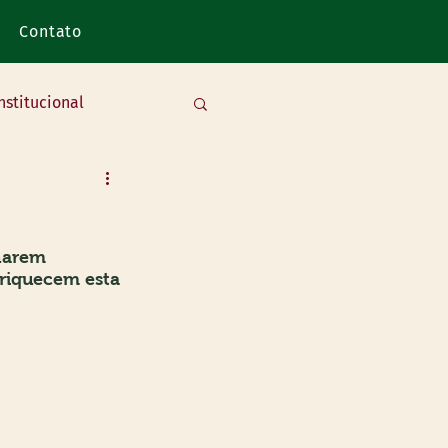
Contato
nstitucional
harem 
riquecem esta 