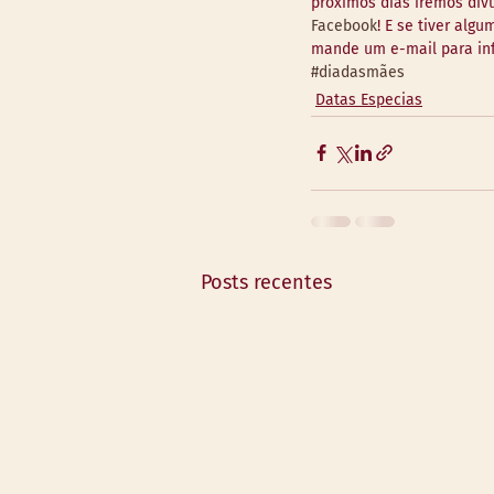
próximos dias iremos div
Facebook
! E se tiver alg
mande um e-mail para in
#diadasmães
Datas Especias
Posts recentes