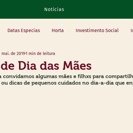
Notícias
Datas Especias
Horta
Investimento Social
I
e mai. de 2019
1 min de leitura
luntariado
Oficinas
Parceiros
 de Dia das Mães
ta convidamos algumas mães e filhxs para compartil
ou dicas de pequenos cuidados no dia-a-dia que en