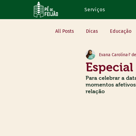
Serviços
All Posts
Dicas
Educação
Evana Carolina
7 d
Na mídia
Eventos
Vo
Especial
Para celebrar a da
momentos afetivos 
relação