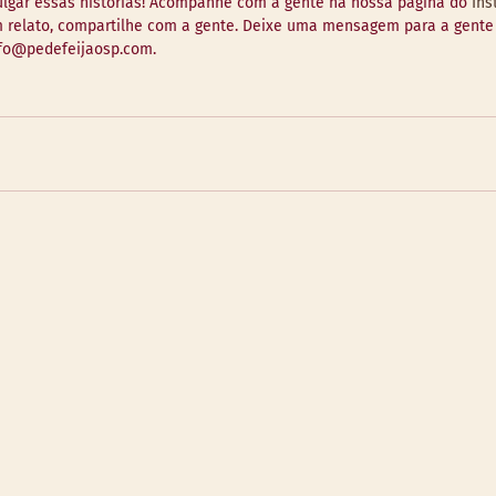
ulgar essas histórias! Acompanhe com a gente na nossa página do 
Ins
um relato, compartilhe com a gente. Deixe uma mensagem para a gente
fo@pedefeijaosp.com.