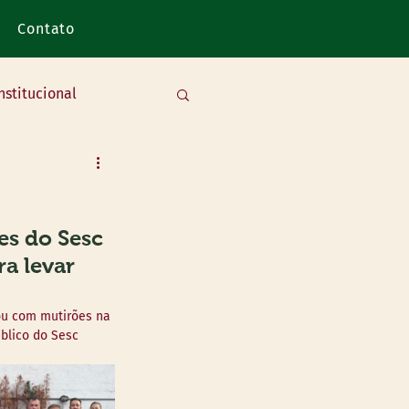
Contato
nstitucional
s do Sesc 
a levar 
ou com mutirões na 
blico do Sesc 