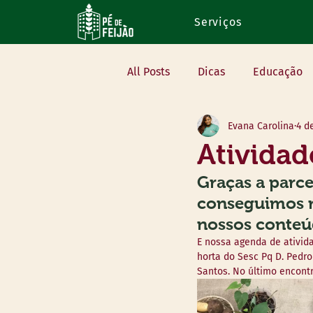
Serviços
All Posts
Dicas
Educação
Evana Carolina
4 d
Na mídia
Eventos
Vo
Atividad
Graças a parc
conseguimos re
nossos conteú
E nossa agenda de ativid
horta do Sesc Pq D. Pedro
Santos. No último encontr