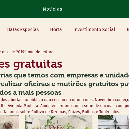
Notícias
Datas Especias
Horta
Investimento Social
I
e dez. de 2019
1 min de leitura
luntariado
Oficinas
Parceiros
es gratuitas
erias que temos com empresas e unidade
alizar oficinas e mutirões gratuitos par
dos a mais pessoas
ades abertas ao público não cessou no último mês. Novembro começ
 II e Avenida Paulista. Ainda encerramos uma série de oficinas com pú
o falamos sobre Cultivo de Rizomas, Raízes, Bulbos e Tubérculos.   