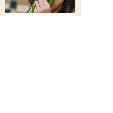
Evana Carolina
11 de nov. de 2022
2 min de leitura
Já pensou nas atividades de
integração para final de
ano?