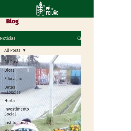
Blog
Notícias
All Posts
All Posts
Dicas
Educação
Datas
Especias
Horta
Investimento
Social
Institucional